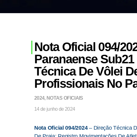
Nota Oficial 094/2
Paranaense Sub21 
Técnica De Vôlei D
Profissionais No P
2024
,
NOTAS OFICIAIS
14 de junho de 2024
Nota Oficial 094/2024
–
Direção Técnica 
De Praia: Registro Movimentações De Atle