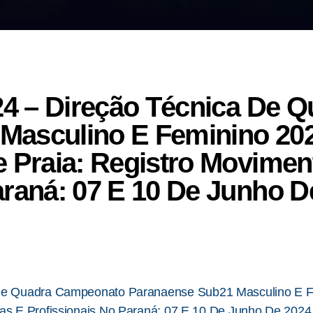
024 – Direção Técnica De
Masculino E Feminino 20
e Praia: Registro Movimen
araná: 07 E 10 De Junho D
De Quadra Campeonato Paranaense Sub21 Masculino E Fe
tas E Profissionais No Paraná: 07 E 10 De Junho De 2024