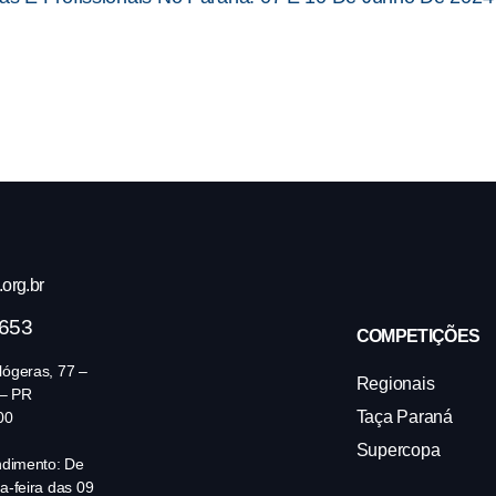
org.br
4653
COMPETIÇÕES
ógeras, 77 –
Regionais
 – PR
Taça Paraná
00
Supercopa
ndimento: De
a-feira das 09