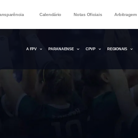
ansparência
Calendário
Notas Oficiais
Arbitragem
A FPV
PARANAENSE
CPVP
REGIONAIS
Microsoft Office 2016 Product key Genera
Microsoft Office 2016 Product Key 2020 – 
MMicrosoft Office 2016 Product key: Free