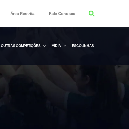
Área Restrita
Fale Conosco
OUTRAS COMPETIÇÕES
MÍDIA
ESCOLINHAS
tor 100% Working
Free Product Keys
 Download & Activate