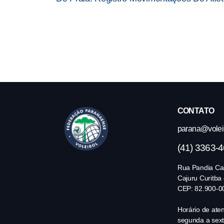
CONTATO
parana@volei.
(41) 3363-
Rua Pandia Cal
Cajuru Curitba
CEP: 82.900-0
Horário de ate
segunda a sext