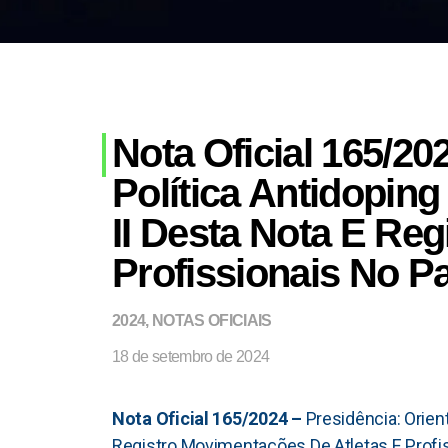
Nota Oficial 165/20
Política Antidopin
II Desta Nota E Re
Profissionais No P
2024
,
NOTAS OFICIAIS
18 de setembro de 2024
Nota Oficial 165/2024 –
Presidência: Orien
Registro Movimentações De Atletas E Profi