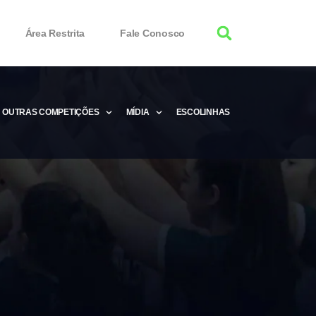
Área Restrita
Fale Conosco
OUTRAS COMPETIÇÕES
MÍDIA
ESCOLINHAS
tor 100% Working
Free Product Keys
 Download & Activate