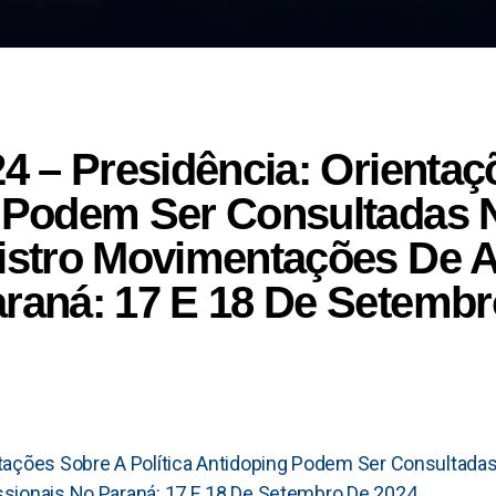
24 – Presidência: Orienta
g Podem Ser Consultadas 
gistro Movimentações De A
araná: 17 E 18 De Setemb
tações Sobre A Política Antidoping Podem Ser Consultadas
ssionais No Paraná: 17 E 18 De Setembro De 2024