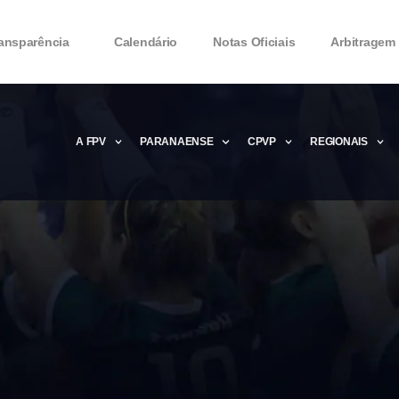
ansparência
Calendário
Notas Oficiais
Arbitragem
A FPV
PARANAENSE
CPVP
REGIONAIS
Microsoft Office 2016 Product key Genera
Microsoft Office 2016 Product Key 2020 – 
MMicrosoft Office 2016 Product key: Free