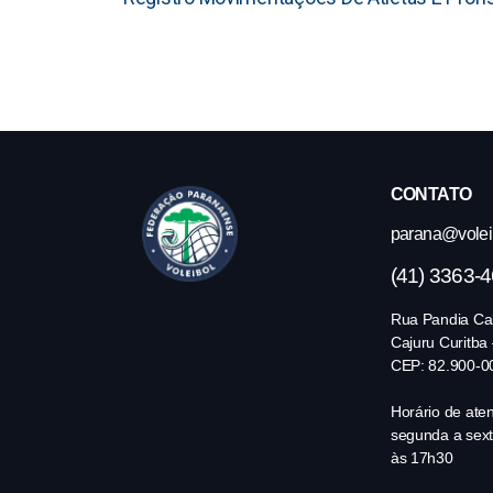
CONTATO
parana@volei.
(41) 3363-
Rua Pandia Cal
Cajuru Curitba
CEP: 82.900-0
Horário de ate
segunda a sext
às 17h30