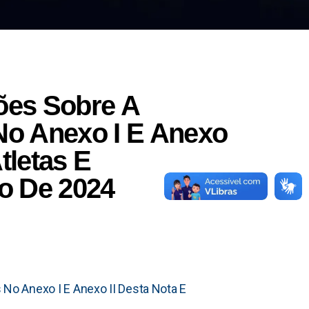
ções Sobre A
No Anexo I E Anexo
tletas E
ro De 2024
 No Anexo I E Anexo II Desta Nota E