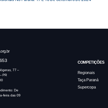
org.br
4653
COMPETIÇÕES
ógeras, 77 –
Regionais
 – PR
Taça Paraná
00
Supercopa
ndimento: De
a-feira das 09