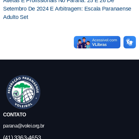
Atletas E Profissionais No Paraná: 25 E 26 De
Setembro De 2024 E Arbitragem: Escala Paranaense
Adulto Set
CONTATO
parana@volei.org.br
(41) 3363-4653