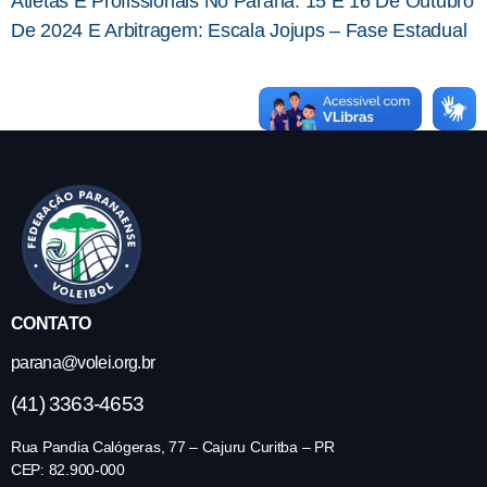
Atletas E Profissionais No Paraná: 15 E 16 De Outubro
De 2024 E Arbitragem: Escala Jojups – Fase Estadual
CONTATO
parana@volei.org.br
(41) 3363-4653
Rua Pandia Calógeras, 77 – Cajuru Curitba – PR
CEP: 82.900-000